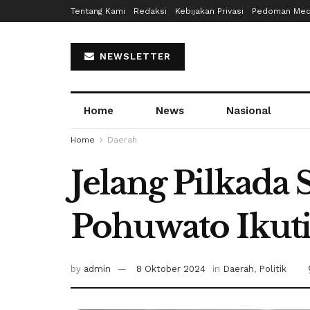
Tentang Kami
Redaksi
Kebijakan Privasi
Pedoman Medi
NEWSLETTER
Home
News
Nasional
Home
Daerah
Jelang Pilkada
Pohuwato Ikut
by
admin
8 Oktober 2024
in
Daerah
,
Politik