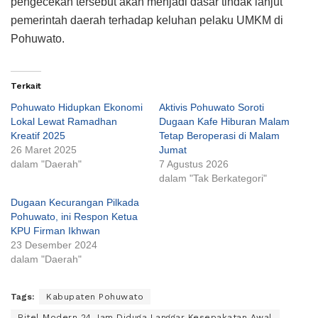
pengecekan tersebut akan menjadi dasar tindak lanjut
pemerintah daerah terhadap keluhan pelaku UMKM di
Pohuwato.
Terkait
Pohuwato Hidupkan Ekonomi
Aktivis Pohuwato Soroti
Lokal Lewat Ramadhan
Dugaan Kafe Hiburan Malam
Kreatif 2025
Tetap Beroperasi di Malam
26 Maret 2025
Jumat
dalam "Daerah"
7 Agustus 2026
dalam "Tak Berkategori"
Dugaan Kecurangan Pilkada
Pohuwato, ini Respon Ketua
KPU Firman Ikhwan
23 Desember 2024
dalam "Daerah"
Tags:
Kabupaten Pohuwato
Ritel Modern 24 Jam Diduga Langgar Kesepakatan Awal