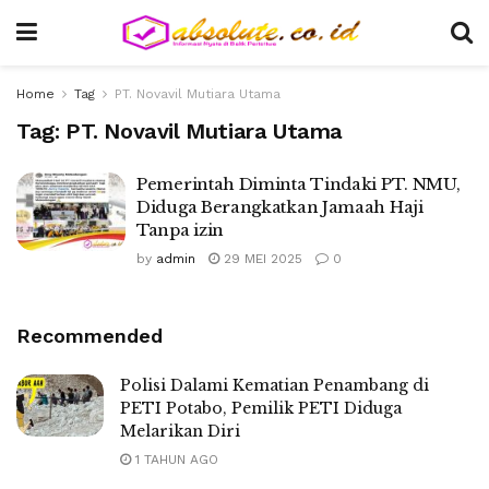
Home
Tag
PT. Novavil Mutiara Utama
Tag:
PT. Novavil Mutiara Utama
Pemerintah Diminta Tindaki PT. NMU,
Diduga Berangkatkan Jamaah Haji
Tanpa izin
by
admin
29 MEI 2025
0
Recommended
Polisi Dalami Kematian Penambang di
PETI Potabo, Pemilik PETI Diduga
Melarikan Diri
1 TAHUN AGO