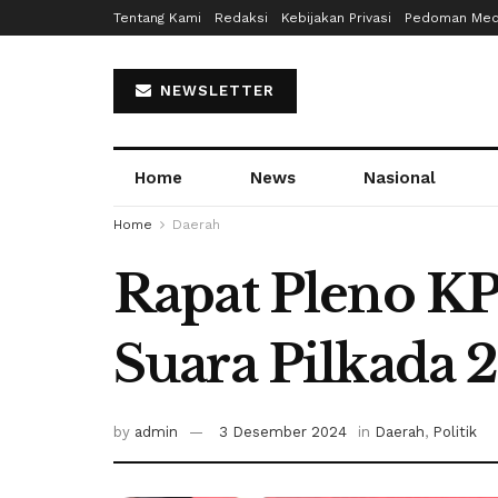
Tentang Kami
Redaksi
Kebijakan Privasi
Pedoman Medi
NEWSLETTER
Home
News
Nasional
Home
Daerah
Rapat Pleno KP
Suara Pilkada
by
admin
3 Desember 2024
in
Daerah
,
Politik