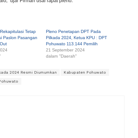
,” ujar Firman usai rapat pleno.
Rekapitulasi Tetap
Pleno Penetapan DPT Pada
si Paslon Pasangan
Pilkada 2024, Ketua KPU : DPT
Out
Pohuwato 113.144 Pemilih
2024
21 September 2024
"
dalam "Daerah"
ilkada 2024 Resmi Diumumkan
Kabupaten Pohuwato
 Pohuwato