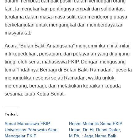
dalam membuat dampak positif dalam kehidupan orang
lain. Ia menekankan pentingnya empati dan solidaritas,
terutama dalam masa-masa sulit, dan mendorong upaya
berkelanjutan untuk mengangkat dan memberdayakan
masyarakat.
Acara “Bulan Bakti Anjangsana” mencerminkan nilai-nilai
inti kepedulian, persatuan, dan pelayanan yang dijunjung
tinggi oleh senat mahasiswa FKIP. Dengan mengusung
tema “Indahnya Berbagi di Bulan Bakti Ramadan,” peserta
menunjukkan esensi sejati Ramadan, waktu untuk
merenung, berbagi, dan melakukan kebaikan kepada
sesama. tutup Ketua Senat.
Terkait
Senat Mahasiswa FKIP
Resmi Melantik Sema FKIP
Universitas Pohuwato Akan
Unipo, Dr. Hj. Rusni Djafar,
Menggelar FKIP
M.PA, : Jaga Nama Baik