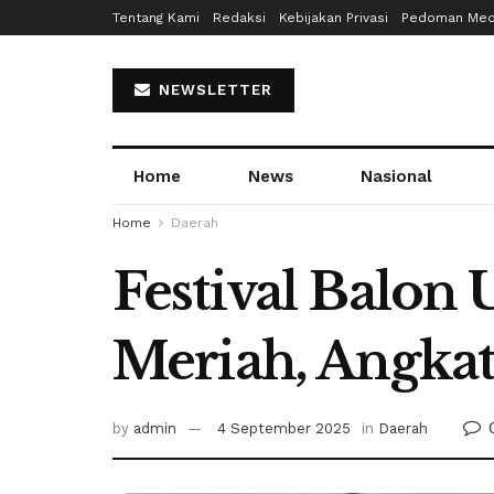
Tentang Kami
Redaksi
Kebijakan Privasi
Pedoman Medi
NEWSLETTER
Home
News
Nasional
Home
Daerah
Festival Balon
Meriah, Angka
by
admin
4 September 2025
in
Daerah