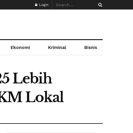
Login
Ekonomi
Kriminal
Bisnis
25 Lebih
MKM Lokal