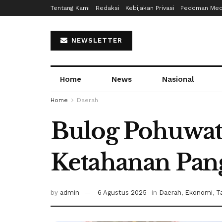
Tentang Kami
Redaksi
Kebijakan Privasi
Pedoman Medi
NEWSLETTER
Home
News
Nasional
Home
Daerah
Bulog Pohuwato
Ketahanan Pan
by
admin
6 Agustus 2025
in
Daerah
,
Ekonomi
,
T